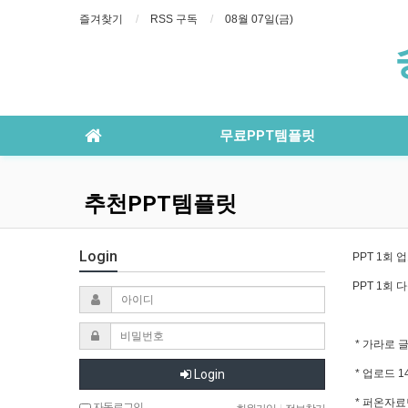
즐겨찾기
RSS 구독
08월 07일(금)
무료PPT템플릿
추천PPT템플릿
Login
PPT 1회 업
PPT 1회 다
* 가라로 
Login
* 업로드 
* 퍼온자료
자동로그인