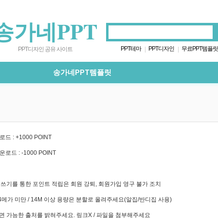
송가네PPT
PPT테마
PPT디자인
무료PPT템플릿
|
|
PPT디자인 공유 사이트
송가네PPT템플릿
로드 : +1000 POINT
운로드 : -1000 POINT
글쓰기를 통한 포인트 적립은 회원 강퇴, 회원가입 영구 불가 조치
14메가 미만 / 14M 이상 용량은 분할로 올려주세요(알집/반디집 사용)
면 가능한 출처를 밝혀주세요. 링크X / 파일을 첨부해주세요