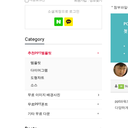
회원가입
|
정보찾기
* 첨부파일
소셜계정으로 로그인
Category
추천PPT템플릿
템플릿
다이어그램
도형챠트
소스
s
10
무료 이미지 배경사진
ppt파
무료PPT폰트
다양하게
기타 무료 다운