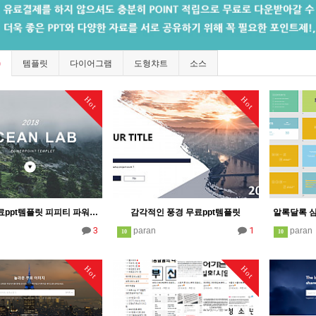
)
템플릿
다이어그램
도형챠트
소스
Hot
Hot
깔끔한 무료ppt템플릿 피피티 파워포인트 양식 자료
감각적인 풍경 무료ppt템플릿
3
1
n
paran
paran
10
10
Hot
Hot