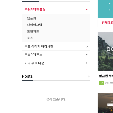
추천PPT템플릿
템플릿
전체(33
다이어그램
도형챠트
소스
무료 이미지 배경사진
무료PPT폰트
기타 무료 다운
Posts
+
para
10
글이 없습니다.