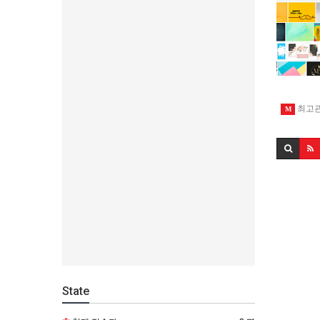
최고
M
State