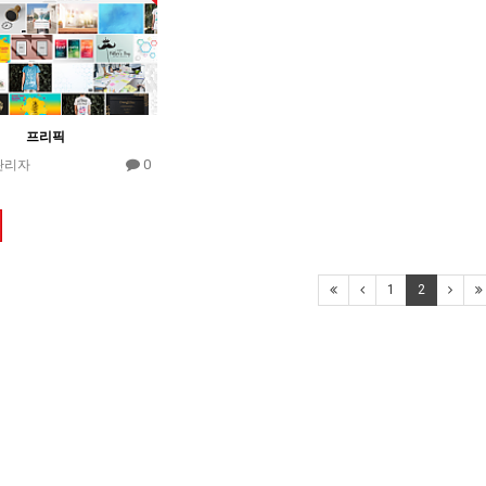
프리픽
0
관리자
1
2