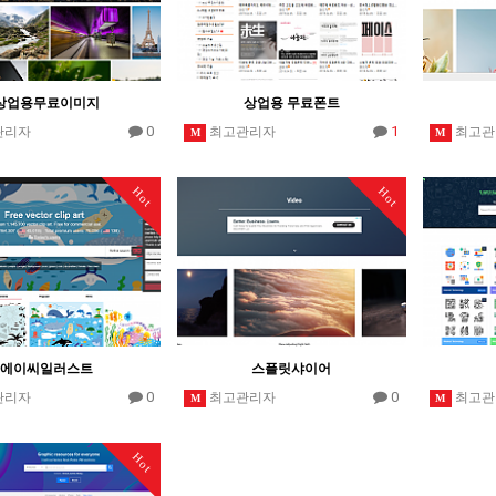
상업용무료이미지
상업용 무료폰트
0
1
관리자
최고관리자
최고관
M
M
Hot
Hot
에이씨일러스트
스플릿샤이어
0
0
관리자
최고관리자
최고관
M
M
Hot