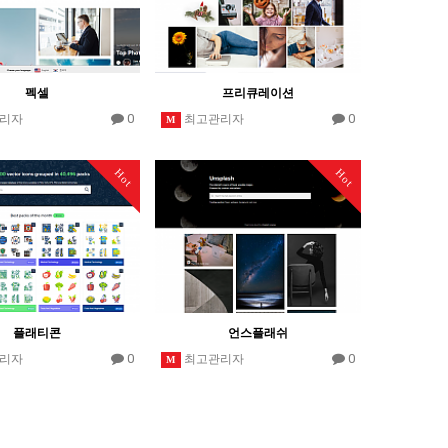
펙셀
프리큐레이션
0
0
리자
최고관리자
M
Hot
Hot
플래티콘
언스플래쉬
0
0
리자
최고관리자
M