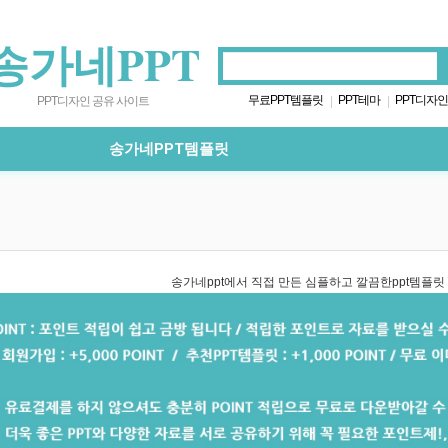
송가네PPT
무료PPT템플릿
PPT테마
PPT디자인
|
|
PPT디자인 공유 사이트
송가네PPT템플릿
송가네ppt에서 직접 만든 심플하고 깔끔한ppt템플릿