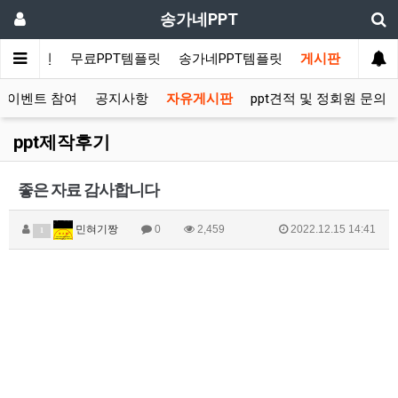
송가네PPT
메인
무료PPT템플릿
송가네PPT템플릿
게시판
 이벤트 참여
공지사항
자유게시판
ppt견적 및 정회원 문의
ppt제작후기
좋은 자료 감사합니다
민혀기짱
0
2,459
2022.12.15 14:41
1