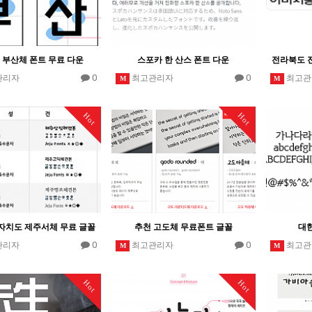
 부산체 폰트 무료 다운
스포카 한 산스 폰트 다운
전라북도 
0
0
관리자
최고관리자
최고관
M
M
Hot
Hot
자치도 제주서체 무료 글꼴
추천 고도체 무료폰트 글꼴
대
0
0
관리자
최고관리자
최고관
M
M
Hot
Hot