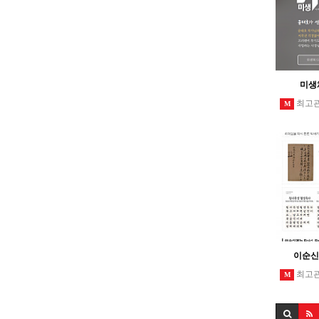
미생
최고
M
이순신
최고
M