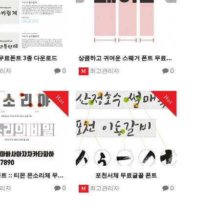
무료폰트 3종 다운로드
상큼하고 귀여운 스웨거 폰트 무료다운
0
0
리자
최고관리자
M
Hot
Hot
추천 이쁜폰트 :: 티몬 몬소리체 무료폰트
포천서체 무료글꼴 폰트
0
0
리자
최고관리자
M