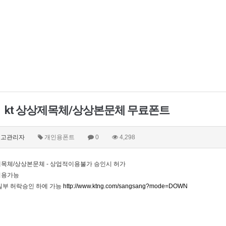
kt 상상제목체/상상본문체 무료폰트
고관리자
개인용폰트
0
4,298
상제목체/상상본문체 - 상업적이용불가 승인시 허가
이용가능
일부 허락승인 하에 가능
http://www.ktng.com/sangsang?mode=DOWN