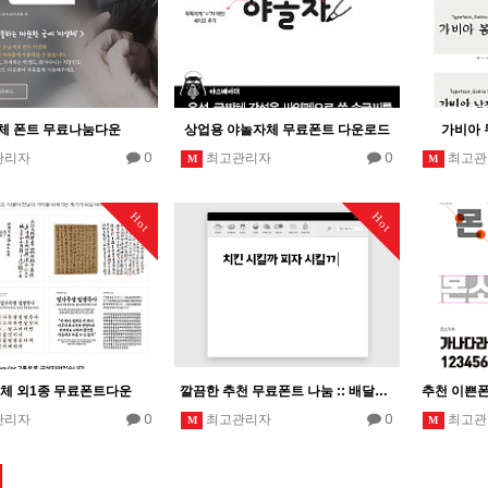
체 폰트 무료나눔다운
상업용 야놀자체 무료폰트 다운로드
가비아 
0
0
관리자
최고관리자
최고관
M
M
Hot
Hot
체 외1종 무료폰트다운
깔끔한 추천 무료폰트 나눔 :: 배달의민족 한나체외 6개글꼴 폰트모음
0
0
관리자
최고관리자
최고관
M
M