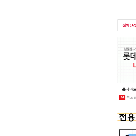
전체(32
롯데마트
최고
M