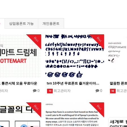
)
상업용폰트 가능
개인용폰트
Hot
Hot
 통큰서체 모음 무료다운
tvn 10주년 무료폰트 즐거운이야기체 글꼴 다운
0
0
관리자
최고관리자
최고관
M
M
Hot
Hot