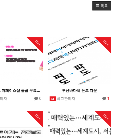
목록
Hot
Hot
깔끔한 폰트 더페이스샵 글꼴 무료다운
부산바다체 폰트 다운
0
1
리자
최고관리자
M
Hot
Hot